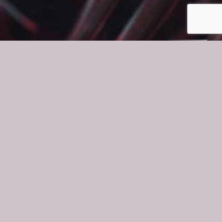
Visnap OÜ | Reg.14108882
Haapsalu, Tallinn
EESTI
+372 5199 7722
info@kativisnap.com
Facebook-f
Instagram
Pinterest